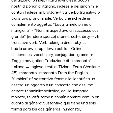
del dizionario Hoepli Italiano-Inglese. Scopri i
nostri dizionari di italiano, inglese e dei sinonimi e
contari Inglese: imbrattare⇒ vtr verbo transitivo o
transitivo pronominale: Verbo che richiede un
complemento oggetto: "Lava la mela prima di
mangiarla" - "Non mi aspettavo un successo così
grande" (rendere sporco) stain⇒, soil⇒, dirty⇒ vtr
transitive verb: Verb taking a direct object- …
bab.la arrow_drop_down bab.la - Online
dictionaries, vocabulary, conjugation, grammar
Toggle navigation Traduzione di “Imbranato”
Italiano → Inglese, testi di Tiziano Ferro (Versione
#5) imbranato, imbranato From the English
"fumbler" nf sostantivo femminile: Identifica un
essere, un oggetto o un concetto che assume
genere femminile: scrittrice, aquila, lampada,
moneta, felicità: torpe n común nombre común en
cuanto al género: Sustantivo que tiene una sola
forma para los dos géneros (humorista,