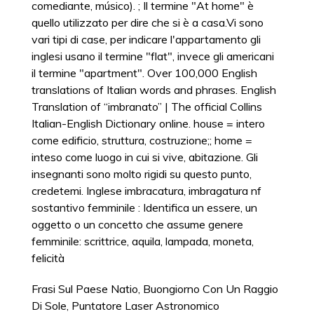
comediante, músico). ; Il termine "At home" è
quello utilizzato per dire che si è a casa.Vi sono
vari tipi di case, per indicare l'appartamento gli
inglesi usano il termine "flat", invece gli americani
il termine "apartment". Over 100,000 English
translations of Italian words and phrases. English
Translation of “imbranato” | The official Collins
Italian-English Dictionary online. house = intero
come edificio, struttura, costruzione;; home =
inteso come luogo in cui si vive, abitazione. Gli
insegnanti sono molto rigidi su questo punto,
credetemi. Inglese imbracatura, imbragatura nf
sostantivo femminile : Identifica un essere, un
oggetto o un concetto che assume genere
femminile: scrittrice, aquila, lampada, moneta,
felicità
Frasi Sul Paese Natio
,
Buongiorno Con Un Raggio
Di Sole
,
Puntatore Laser Astronomico