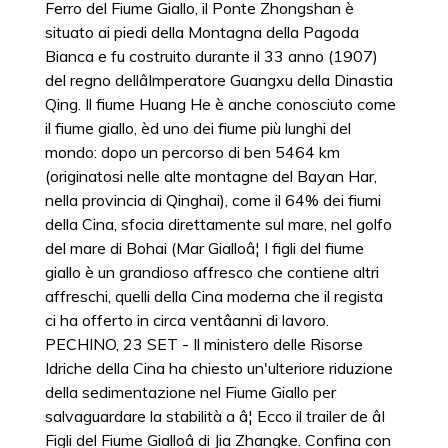
Ferro del Fiume Giallo, il Ponte Zhongshan è
situato ai piedi della Montagna della Pagoda
Bianca e fu costruito durante il 33 anno (1907)
del regno dellâImperatore Guangxu della Dinastia
Qing. Il fiume Huang He è anche conosciuto come
il fiume giallo, èd uno dei fiume più lunghi del
mondo: dopo un percorso di ben 5464 km
(originatosi nelle alte montagne del Bayan Har,
nella provincia di Qinghai), come il 64% dei fiumi
della Cina, sfocia direttamente sul mare, nel golfo
del mare di Bohai (Mar Gialloâ¦ I figli del fiume
giallo è un grandioso affresco che contiene altri
affreschi, quelli della Cina moderna che il regista
ci ha offerto in circa ventâanni di lavoro.
PECHINO, 23 SET - Il ministero delle Risorse
Idriche della Cina ha chiesto un'ulteriore riduzione
della sedimentazione nel Fiume Giallo per
salvaguardare la stabilità a â¦ Ecco il trailer de âI
Figli del Fiume Gialloâ di Jia Zhangke. Confina con