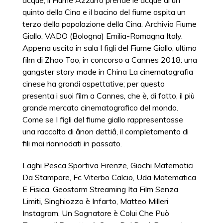
acque, il Fiume Azzurro prende le acque di un
quinto della Cina e il bacino del fiume ospita un
terzo della popolazione della Cina. Archivio Fiume
Giallo, VADO (Bologna) Emilia-Romagna Italy.
Appena uscito in sala I figli del Fiume Giallo, ultimo
film di Zhao Tao, in concorso a Cannes 2018: una
gangster story made in China La cinematografia
cinese ha grandi aspettative; per questo
presenta i suoi film a Cannes, che è, di fatto, il più
grande mercato cinematografico del mondo.
Come se I figli del fiume giallo rappresentasse
una raccolta di ânon dettiâ, il completamento di
fili mai riannodati in passato.
Laghi Pesca Sportiva Firenze
,
Giochi Matematici
Da Stampare
,
Fc Viterbo Calcio
,
Uda Matematica
E Fisica
,
Geostorm Streaming Ita Film Senza
Limiti
,
Singhiozzo è Infarto
,
Matteo Milleri
Instagram
,
Un Sognatore è Colui Che Può