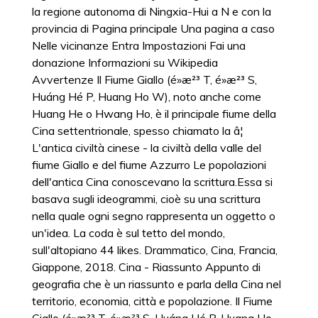
la regione autonoma di Ningxia-Hui a N e con la
provincia di Pagina principale Una pagina a caso
Nelle vicinanze Entra Impostazioni Fai una
donazione Informazioni su Wikipedia
Avvertenze Il Fiume Giallo (é»æ²³ T, é»æ²³ S,
Huáng Hé P, Huang Ho W), noto anche come
Huang He o Hwang Ho, è il principale fiume della
Cina settentrionale, spesso chiamato la â¦
L'antica civiltà cinese - la civiltà della valle del
fiume Giallo e del fiume Azzurro Le popolazioni
dell'antica Cina conoscevano la scrittura.Essa si
basava sugli ideogrammi, cioè su una scrittura
nella quale ogni segno rappresenta un oggetto o
un'idea. La coda è sul tetto del mondo,
sull'altopiano 44 likes. Drammatico, Cina, Francia,
Giappone, 2018. Cina - Riassunto Appunto di
geografia che è un riassunto e parla della Cina nel
territorio, economia, città e popolazione. Il Fiume