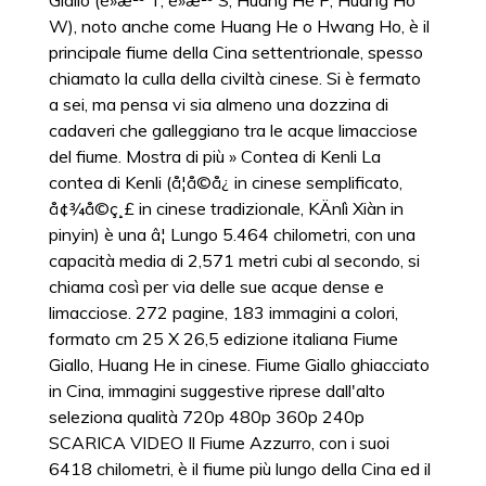
Giallo (é»æ²³ T, é»æ²³ S, Huáng Hé P, Huang Ho
W), noto anche come Huang He o Hwang Ho, è il
principale fiume della Cina settentrionale, spesso
chiamato la culla della civiltà cinese. Si è fermato
a sei, ma pensa vi sia almeno una dozzina di
cadaveri che galleggiano tra le acque limacciose
del fiume. Mostra di più » Contea di Kenli La
contea di Kenli (å¦å©å¿ in cinese semplificato,
å¢¾å©ç¸£ in cinese tradizionale, KÄnlì Xiàn in
pinyin) è una â¦ Lungo 5.464 chilometri, con una
capacità media di 2,571 metri cubi al secondo, si
chiama così per via delle sue acque dense e
limacciose. 272 pagine, 183 immagini a colori,
formato cm 25 X 26,5 edizione italiana Fiume
Giallo, Huang He in cinese. Fiume Giallo ghiacciato
in Cina, immagini suggestive riprese dall'alto
seleziona qualità 720p 480p 360p 240p
SCARICA VIDEO Il Fiume Azzurro, con i suoi
6418 chilometri, è il fiume più lungo della Cina ed il