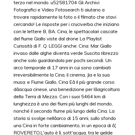
terzo nel mondo. u52581704 Gli Archivi
Fotografici e Video Fotosearch ti aiutano a
trovare rapidamente la foto o il filmato che stavi
cercando! Le risposte per i cruciverba che iniziano
con le lettere B, BA. Cina, le spettacolari cascate
del fiume Giallo viste dal drone La Playlist
Curiosità di F. Q. LEGGI anche: Cina: Mar Giallo
invaso dalle alghe diventa verde Suscita ribrezzo
anche solo guardandola per pochi secondi. Un
arco temporale di 17 anni in cui sono cambiati
irreversibilmente la Cina, il cinema, Jia e la sua
musa: e Fiume Giallo, Cina Eâ il più grande corso
dâacqua cinese, una benedizione per lâagricoltura
della Terra di Mezzo. Con i suoi 5464 km di
lunghezza è uno dei fiumi più lunghi del mondo,
nonché il secondo fiume più lungo della Cina. La
storia si svolge nellâarco di 15 anni, sullo sfondo
una Cina in forte cambiamento, in un epoca di â¦
ROVERETO.L'auto è lì, sott'acqua, tra le gelide