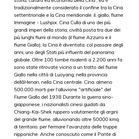
storia, cultura ed economia della Cina , ed è
tradizionalmente considerato il confine tra la Cina
settentrionale e la Cina meridionale. il, giallo, fiume
Immagine - Lushpix. Cina Culla di uno dei più
grandi imperi della storia, civiltà posta tra due dei
più lunghi fiumi al mondo (il fiume Azzurro e il
fiume Giallo), la Cina è diventata, col passare degli
anni, uno degli Stati più influenti del panorama
globale. Oltre 100 tombe risalenti a 2.200 anni fa
sono state ritrovate vicino a un tratto del fiume
Giallo nella città di Luoyang, nella provincia
dellâHenan, nella Cina centrale. Cina: almeno
500.000 morti per l'alluvione "artificiale" del
Fiume Giallo del 1938 Durante la guerra sino-
giapponese, i nazionalisti cinesi guidati da
Chiang-Kai-Shek ruppero volutamente gli argini
del grande fiume, alluvionando oltre 50000 kmq
di territorio, per fermare l'avanzata delle truppe
nipponiche. Anche conosciuto come il Ponte di