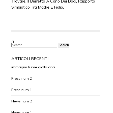
Trovare
,
Il Berretto A Cono Dei Dogi
,
Rapporto
Simbiotico Tra Madre E Figlio
,
ARTICOLI RECENTI
immagini fiume giallo cina
Press num 2
Press num 1
News num 2
News num 1