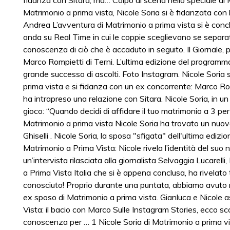
fidanza con Sitara, ma… Colpo di scena nello speciale di 
Matrimonio a prima vista, Nicole Soria si è fidanzata co
Andrea L’avventura di Matrimonio a prima vista si è con
onda su Real Time in cui le coppie sceglievano se separati
conoscenza di ciò che è accaduto in seguito. Il Giornale, pa
Marco Rompietti di Terni. L’ultima edizione del programm
grande successo di ascolti. Foto Instagram. Nicole Soria 
prima vista e si fidanza con un ex concorrente: Marco Rom
ha intrapreso una relazione con Sitara. Nicole Soria, in un
gioco: “Quando decidi di affidare il tuo matrimonio a 3 pe
Matrimonio a prima vista Nicole Soria ha trovato un nuo
Ghiselli . Nicole Soria, la sposa "sfigata" dell'ultima edizi
Matrimonio a Prima Vista: Nicole rivela l’identità del su
un’intervista rilasciata alla giornalista Selvaggia Lucarell
a Prima Vista Italia che si è appena conclusa, ha rivelato 
conosciuto! Proprio durante una puntata, abbiamo avuto 
ex sposo di Matrimonio a prima vista. Gianluca e Nicole a
Vista: il bacio con Marco Sulle Instagram Stories, ecco 
conoscenza per … 1 Nicole Soria di Matrimonio a prima vis