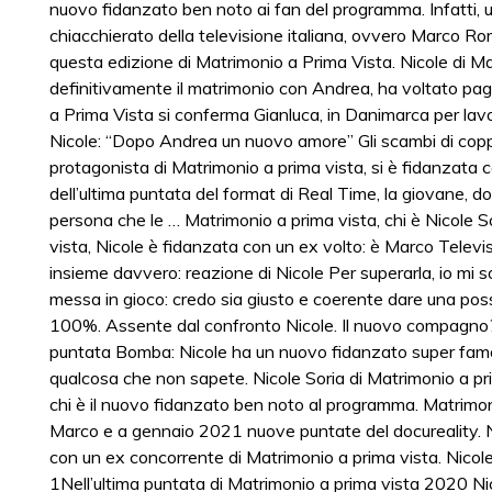
nuovo fidanzato ben noto ai fan del programma. Infatti, u
chiacchierato della televisione italiana, ovvero Marco Rom
questa edizione di Matrimonio a Prima Vista. Nicole di Ma
definitivamente il matrimonio con Andrea, ha voltato pag
a Prima Vista si conferma Gianluca, in Danimarca per lav
Nicole: “Dopo Andrea un nuovo amore” Gli scambi di coppie
protagonista di Matrimonio a prima vista, si è fidanzata
dell’ultima puntata del format di Real Time, la giovane, do
persona che le … Matrimonio a prima vista, chi è Nicole So
vista, Nicole è fidanzata con un ex volto: è Marco Telev
insieme davvero: reazione di Nicole Per superarla, io mi s
messa in gioco: credo sia giusto e coerente dare una possib
100%. Assente dal confronto Nicole. Il nuovo compagn
puntata Bomba: Nicole ha un nuovo fidanzato super famos
qualcosa che non sapete. Nicole Soria di Matrimonio a pri
chi è il nuovo fidanzato ben noto al programma. Matrimon
Marco e a gennaio 2021 nuove puntate del docureality. Ni
con un ex concorrente di Matrimonio a prima vista. Nicole
1Nell’ultima puntata di Matrimonio a prima vista 2020 Nic