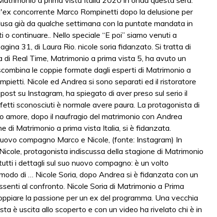
Matrimonio a prima vista Italia 2020 in onda questa sera.
n l'ex concorrente Marco Rompinetti dopo la delusione per
clusa già da qualche settimana con la puntate mandata in
 o continuare.. Nello speciale “E poi” siamo venuti a
gina 31, di Laura Rio. nicole soria fidanzato. Si tratta di
a di Real Time, Matrimonio a prima vista 5, ha avuto un
scombina le coppie formate dagli esperti di Matrimonio a
pietti. Nicole ed Andrea si sono separati ed il ristoratore
 post su Instagram, ha spiegato di aver preso sul serio il
rfetti sconosciuti è normale avere paura. La protagonista di
vo amore, dopo il naufragio del matrimonio con Andrea
one di Matrimonio a prima vista Italia, si è fidanzata.
o nuovo compagno Marco e Nicole, (fonte: Instagram) In
i, Nicole, protagonista indiscussa della stagione di Matrimonio
tutti i dettagli sul suo nuovo compagno: è un volto
modo di … Nicole Soria, dopo Andrea si è fidanzata con un
ssenti al confronto. Nicole Soria di Matrimonio a Prima
scoppiare la passione per un ex del programma. Una vecchia
ta è uscita allo scoperto e con un video ha rivelato chi è in