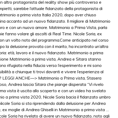
n altro protagonista del reality show più controverso e
pietti, sarebbe l’attuale fidanzato della protagonista di
trimonio a prima vista Italia 2020, dopo aver chiuso
ina accanto ad un nuovo fidanzato. Il migliore di Matrimonio
oro e con un nuovo amore. Matrimonio a Prima Vista, parla
 fanno volare gli ascolti di Real Time. Nicole Soria, ex
 con un volto noto del programma.Come anticipato nel corso
po la delusione provata con il marito, ha incontrato un’altra
ria: età, lavoro e il nuovo fidanzato. Matrimonio a prima
isione Matrimonio a prima vista, Andrea e Sitara stanno
ono rifugiata nella fiducia verso l’esperimento e mi sono
ilità a chiunque ti trovi davanti e vivere l’esperienza al
o? LEGGI ANCHE—> Matrimonio a Prima vista, Stasera
o, Andrea lascia Sitara che piange disperata “Vi rivelo
ma vista è uscita allo scoperto e con un video ha svelato
io a prima vista 2020, Nicole Soria bacia il fidanzato umbro
cole Soria si sta riprendendo dalla delusione per Andrea
, ex moglie di Andrea Ghiselli in Matrimonio a prima vista …
ole Soria ha rivelato di avere un nuovo fidanzato, noto agli