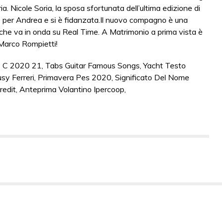
ia. Nicole Soria, la sposa sfortunata dell’ultima edizione di
one per Andrea e si è fidanzata.Il nuovo compagno è una
he va in onda su Real Time. A Matrimonio a prima vista è
Marco Rompietti!
ne C 2020 21
,
Tabs Guitar Famous Songs
,
Yacht Testo
sy Ferreri
,
Primavera Pes 2020
,
Significato Del Nome
redit
,
Anteprima Volantino Ipercoop
,