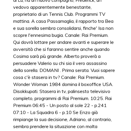
di Lu, ha un nuovo compagno, Frederick, un
vedovo apparentemente benestante,
proprietario di un Tennis Club. Programmi TV
mattina. A casa Passamaglia, il rapporto tra Bea
e sua sorella sembra consolidarsi, finche' Isa non
scopre l'ennesima bugia. Canale: Rai Premium.
Qui dovrà lottare per andare avanti e superare le
avversità che si faranno sentire anche quando
Cosima sarà più grande. Alberto proverà a
persuadere Valerio su chi sia il vero assassino
della sorella. DOMANI . Prima serata. Vuoi sapere
cosa c'è stasera in tv? Canale: Rai Premium.
Wonder Woman 1984 domina il boxoffice USA.
Disokkupati. Stasera in tv, palinsesto televisivo
completo, programmi di Rai Premium. 10:25. Rai
Premium 06:45 - Un posto al sole 22 - p.241
07:10 - La Squadra 6 - p.10 Se Enzo già
rimpiange la sua decisione, Adriano, al contrario,
sembra prendere la situazione con molta