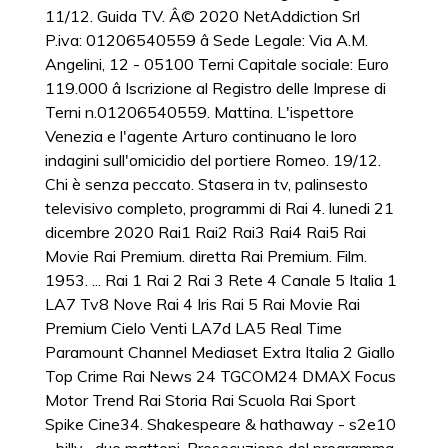
11/12. Guida TV. Â© 2020 NetAddiction Srl
P.iva: 01206540559 â Sede Legale: Via A.M.
Angelini, 12 - 05100 Terni Capitale sociale: Euro
119.000 â Iscrizione al Registro delle Imprese di
Terni n.01206540559. Mattina. L'ispettore
Venezia e l'agente Arturo continuano le loro
indagini sull'omicidio del portiere Romeo. 19/12.
Chi è senza peccato. Stasera in tv, palinsesto
televisivo completo, programmi di Rai 4. lunedi 21
dicembre 2020 Rai1 Rai2 Rai3 Rai4 Rai5 Rai
Movie Rai Premium. diretta Rai Premium. Film.
1953. ... Rai 1 Rai 2 Rai 3 Rete 4 Canale 5 Italia 1
LA7 Tv8 Nove Rai 4 Iris Rai 5 Rai Movie Rai
Premium Cielo Venti LA7d LA5 Real Time
Paramount Channel Mediaset Extra Italia 2 Giallo
Top Crime Rai News 24 TGCOM24 DMAX Focus
Motor Trend Rai Storia Rai Scuola Rai Sport
Spike Cine34. Shakespeare & hathaway - s2e10