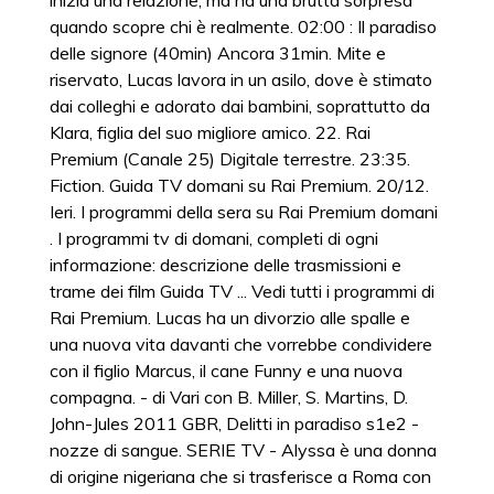
inizia una relazione, ma ha una brutta sorpresa
quando scopre chi è realmente. 02:00 : Il paradiso
delle signore (40min) Ancora 31min. Mite e
riservato, Lucas lavora in un asilo, dove è stimato
dai colleghi e adorato dai bambini, soprattutto da
Klara, figlia del suo migliore amico. 22. Rai
Premium (Canale 25) Digitale terrestre. 23:35.
Fiction. Guida TV domani su Rai Premium. 20/12.
Ieri. I programmi della sera su Rai Premium domani
. I programmi tv di domani, completi di ogni
informazione: descrizione delle trasmissioni e
trame dei film Guida TV ... Vedi tutti i programmi di
Rai Premium. Lucas ha un divorzio alle spalle e
una nuova vita davanti che vorrebbe condividere
con il figlio Marcus, il cane Funny e una nuova
compagna. - di Vari con B. Miller, S. Martins, D.
John-Jules 2011 GBR, Delitti in paradiso s1e2 -
nozze di sangue. SERIE TV - Alyssa è una donna
di origine nigeriana che si trasferisce a Roma con