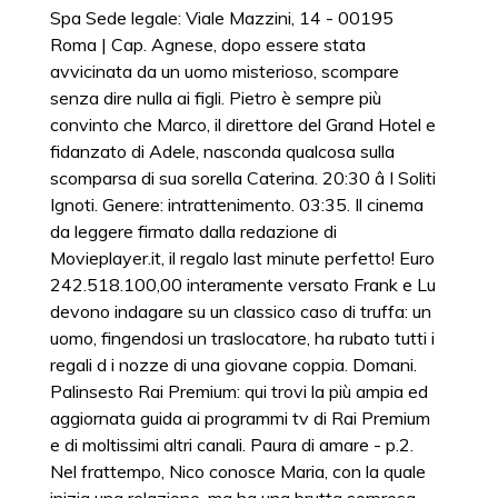
Spa Sede legale: Viale Mazzini, 14 - 00195
Roma | Cap. Agnese, dopo essere stata
avvicinata da un uomo misterioso, scompare
senza dire nulla ai figli. Pietro è sempre più
convinto che Marco, il direttore del Grand Hotel e
fidanzato di Adele, nasconda qualcosa sulla
scomparsa di sua sorella Caterina. 20:30 â I Soliti
Ignoti. Genere: intrattenimento. 03:35. Il cinema
da leggere firmato dalla redazione di
Movieplayer.it, il regalo last minute perfetto! Euro
242.518.100,00 interamente versato Frank e Lu
devono indagare su un classico caso di truffa: un
uomo, fingendosi un traslocatore, ha rubato tutti i
regali d i nozze di una giovane coppia. Domani.
Palinsesto Rai Premium: qui trovi la più ampia ed
aggiornata guida ai programmi tv di Rai Premium
e di moltissimi altri canali. Paura di amare - p.2.
Nel frattempo, Nico conosce Maria, con la quale