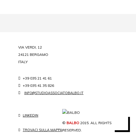
VIA VERDI, 12
24121 BERGAMO
ITALY
+39 035 21 41 61
+39 035 41 35 826
INFO@STUDIOASSOCIATOBALBO.IT
LINKEDIN
©
BALBO
2015. ALL RIGHTS
RESERVED.
TROVACI SULLA MAPPA