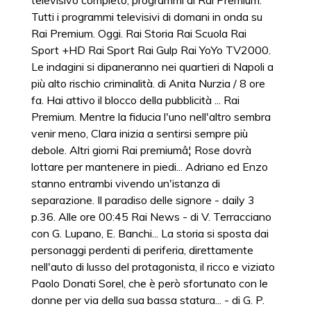
televisivo completo, programmi di Rai Premium.
Tutti i programmi televisivi di domani in onda su
Rai Premium. Oggi. Rai Storia Rai Scuola Rai
Sport +HD Rai Sport Rai Gulp Rai YoYo TV2000.
Le indagini si dipaneranno nei quartieri di Napoli a
più alto rischio criminalità. di Anita Nurzia / 8 ore
fa. Hai attivo il blocco della pubblicità ... Rai
Premium. Mentre la fiducia l'uno nell'altro sembra
venir meno, Clara inizia a sentirsi sempre più
debole. Altri giorni Rai premiumâ¦ Rose dovrà
lottare per mantenere in piedi... Adriano ed Enzo
stanno entrambi vivendo un'istanza di
separazione. Il paradiso delle signore - daily 3
p.36. Alle ore 00:45 Rai News - di V. Terracciano
con G. Lupano, E. Banchi... La storia si sposta dai
personaggi perdenti di periferia, direttamente
nell'auto di lusso del protagonista, il ricco e viziato
Paolo Donati Sorel, che è però sfortunato con le
donne per via della sua bassa statura... - di G. P.