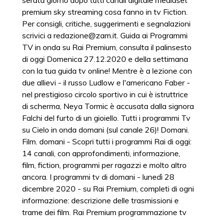
serata giorno dopo tutti canali digitale mediaset
premium sky streaming cosa fanno in tv Fiction.
Per consigli, critiche, suggerimenti e segnalazioni
scrivici a redazione@zam.it. Guida ai Programmi
TV in onda su Rai Premium, consulta il palinsesto
di oggi Domenica 27.12.2020 e della settimana
con la tua guida tv online! Mentre è a lezione con
due allievi - il russo Ludlow e l'americano Faber -
nel prestigioso circolo sportivo in cui è istruttrice
di scherma, Neya Tormic è accusata dalla signora
Falchi del furto di un gioiello. Tutti i programmi Tv
su Cielo in onda domani (sul canale 26)! Domani.
Film. domani - Scopri tutti i programmi Rai di oggi:
14 canali, con approfondimenti, informazione,
film, fiction, programmi per ragazzi e molto altro
ancora. I programmi tv di domani - lunedì 28
dicembre 2020 - su Rai Premium, completi di ogni
informazione: descrizione delle trasmissioni e
trame dei film. Rai Premium programmazione tv