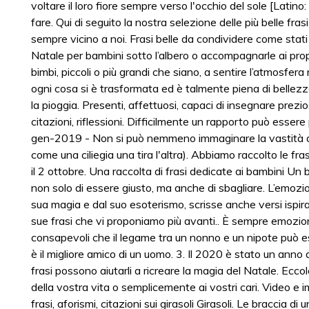
voltare il loro fiore sempre verso l'occhio del sole [Latin
fare. Qui di seguito la nostra selezione delle più belle frasi
sempre vicino a noi. Frasi belle da condividere come sta
Natale per bambini sotto l’albero o accompagnarle ai propr
bimbi, piccoli o più grandi che siano, a sentire l’atmosf
ogni cosa si è trasformata ed è talmente piena di bell
la pioggia. Presenti, affettuosi, capaci di insegnare prezio
citazioni, riflessioni. Difficilmente un rapporto può essere pi
gen-2019 - Non si può nemmeno immaginare la vastità d
come una ciliegia una tira l'altra). Abbiamo raccolto le fras
il 2 ottobre. Una raccolta di frasi dedicate ai bambini Un
non solo di essere giusto, ma anche di sbagliare. L’emozio
sua magia e dal suo esoterismo, scrisse anche versi ispirat
sue frasi che vi proponiamo più avanti.. È sempre emozion
consapevoli che il legame tra un nonno e un nipote può ess
è il migliore amico di un uomo. 3. Il 2020 è stato un anno 
frasi possono aiutarli a ricreare la magia del Natale. Eccol
della vostra vita o semplicemente ai vostri cari. Video e imm
frasi, aforismi, citazioni sui girasoli Girasoli. Le braccia