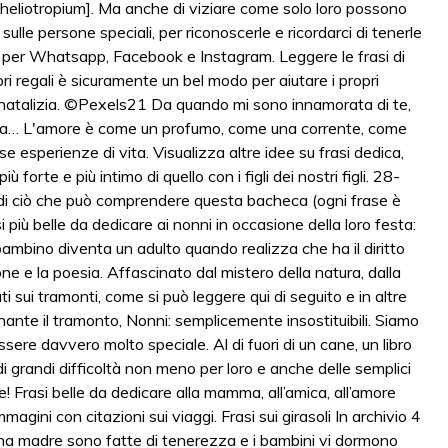
o: heliotropium]. Ma anche di viziare come solo loro possono
 sulle persone speciali, per riconoscerle e ricordarci di tenerle
ti per Whatsapp, Facebook e Instagram. Leggere le frasi di
i regali è sicuramente un bel modo per aiutare i propri
era natalizia. ©Pexels21 Da quando mi sono innamorata di te,
ezza… L'amore è come un profumo, come una corrente, come
se esperienze di vita. Visualizza altre idee su frasi dedica,
ù forte e più intimo di quello con i figli dei nostri figli. 28-
i ciò che può comprendere questa bacheca (ogni frase è
i più belle da dedicare ai nonni in occasione della loro festa:
 bambino diventa un adulto quando realizza che ha il diritto
ne e la poesia. Affascinato dal mistero della natura, dalla
i sui tramonti, come si può leggere qui di seguito e in altre
ante il tramonto, Nonni: semplicemente insostituibili. Siamo
ere davvero molto speciale. Al di fuori di un cane, un libro
di grandi difficoltà non meno per loro e anche delle semplici
e! Frasi belle da dedicare alla mamma, all’amica, all’amore
agini con citazioni sui viaggi. Frasi sui girasoli In archivio 4
 di una madre sono fatte di tenerezza e i bambini vi dormono