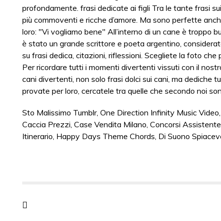
profondamente. frasi dedicate ai figli Tra le tante frasi sui f
più commoventi e ricche d’amore. Ma sono perfette anche
loro: "Vi vogliamo bene" All’interno di un cane è troppo b
è stato un grande scrittore e poeta argentino, considerato
su frasi dedica, citazioni, riflessioni. Scegliete la foto ch
Per ricordare tutti i momenti divertenti vissuti con il nost
cani divertenti, non solo frasi dolci sui cani, ma dediche 
provate per loro, cercatele tra quelle che secondo noi sono
Sto Malissimo Tumblr
,
One Direction Infinity Music Video
Caccia Prezzi
,
Case Vendita Milano
,
Concorsi Assistente
Itinerario
,
Happy Days Theme Chords
,
Di Suono Spiacev