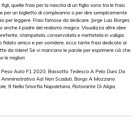
igli, quelle frasi per la nascita di un figlio sono tra le frasi
 per un biglietto di compleanno o per dire semplicemente
uio per leggere. Frasi famose da dedicare. Jorge Luis Borges
 anche il padre del realismo magico. Visualizza altre idee
e preferite, stampatela, conservatela e mettetela in valigia.
ro fidato amico e per sorridere, ecco tante frasi dedicate ai
tutte da ridere! Se vi mancano le parole per esprimere ciò che
 le migliori.
,
Peso Auto F1 2020
,
Bassotto Tedesco A Pelo Duro Da
 Amministrativo Asl Non Scaduti
,
Borgo A Mozzano
ole
,
9 Nella Smorfia Napoletana
,
Ristorante Di Aligia
,