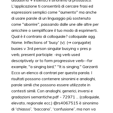
disadorno + Inserisci il sinonimo di prosastico.
L'applicazione ti consentirà di cercare frasi ed
espressioni semplici come "aumento" ma anche
di usare parole di un linguaggio più sostenuto
come "aborrire", passando dalle une alle altre per
arricchire o semplificare il tuo modo di esprimerti..
Qual è il contrario di colloquiale? colloquiale agg.
Nome. Inflections of 'busy' (v): (⇒ conjugate)
busies v 3rd person singular busying v pres p
verb, present participle: -ing verb used
descriptively or to form progressive verb--for
example, "a singing bird," "It is singing." Garzanti
Ecco un elenco di contrari per questa parola. I
risultati possono contenere sinonimi e analoghi,
parole simili che possono essere utilizzate in
contesti simili. Con analoghi, generici, inversi e
gradazioni semantiche.pdf - 72971 ... (colloquiale,
elevato, regionale ecc.) @rs4067515 è sinonimo
di “chiasso”, “baccano”, “confusione”, ma non va