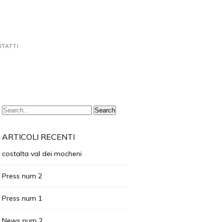
TATTI
ARTICOLI RECENTI
costalta val dei mocheni
Press num 2
Press num 1
News num 2