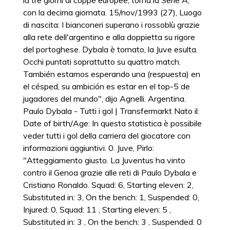
la tre giorni di coppe europee, torna la Serie A,
con la decima giornata. 15/nov/1993 (27), Luogo
di nascita: I bianconeri superano i rossoblù grazie
alla rete dell'argentino e alla doppietta su rigore
del portoghese. Dybala è tornato, la Juve esulta.
Occhi puntati soprattutto su quattro match.
También estamos esperando una (respuesta) en
el césped, su ambición es estar en el top-5 de
jugadores del mundo", dijo Agnelli. Argentina.
Paulo Dybala - Tutti i gol | Transfermarkt Nato il:
Date of birth/Age: In questa statistica è possibile
veder tutti i gol della carriera del giocatore con
informazioni aggiuntivi. 0. Juve, Pirlo:
"Atteggiamento giusto. La Juventus ha vinto
contro il Genoa grazie alle reti di Paulo Dybala e
Cristiano Ronaldo. Squad: 6, Starting eleven: 2,
Substituted in: 3, On the bench: 1, Suspended: 0,
Injured: 0, Squad: 11 , Starting eleven: 5 ,
Substituted in: 3 , On the bench: 3 , Suspended: 0