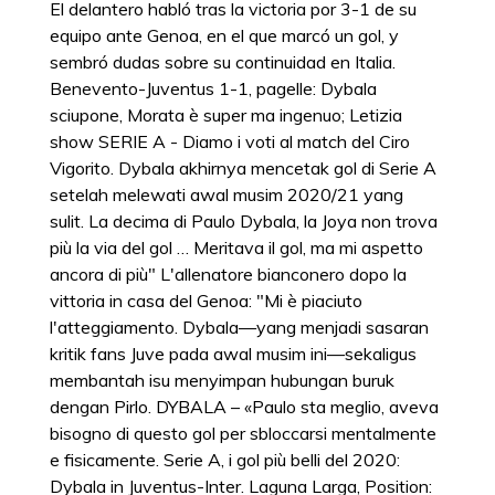
El delantero habló tras la victoria por 3-1 de su
equipo ante Genoa, en el que marcó un gol, y
sembró dudas sobre su continuidad en Italia.
Benevento-Juventus 1-1, pagelle: Dybala
sciupone, Morata è super ma ingenuo; Letizia
show SERIE A - Diamo i voti al match del Ciro
Vigorito. Dybala akhirnya mencetak gol di Serie A
setelah melewati awal musim 2020/21 yang
sulit. La decima di Paulo Dybala, la Joya non trova
più la via del gol … Meritava il gol, ma mi aspetto
ancora di più" L'allenatore bianconero dopo la
vittoria in casa del Genoa: "Mi è piaciuto
l'atteggiamento. Dybala—yang menjadi sasaran
kritik fans Juve pada awal musim ini—sekaligus
membantah isu menyimpan hubungan buruk
dengan Pirlo. DYBALA – «Paulo sta meglio, aveva
bisogno di questo gol per sbloccarsi mentalmente
e fisicamente. Serie A, i gol più belli del 2020:
Dybala in Juventus-Inter. Laguna Larga, Position: