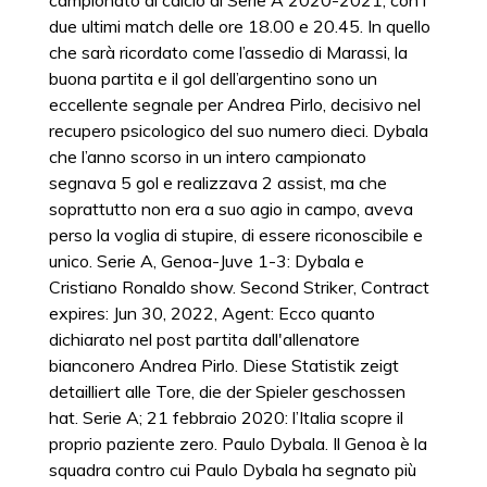
campionato di calcio di Serie A 2020-2021, con i
due ultimi match delle ore 18.00 e 20.45. In quello
che sarà ricordato come l’assedio di Marassi, la
buona partita e il gol dell’argentino sono un
eccellente segnale per Andrea Pirlo, decisivo nel
recupero psicologico del suo numero dieci. Dybala
che l’anno scorso in un intero campionato
segnava 5 gol e realizzava 2 assist, ma che
soprattutto non era a suo agio in campo, aveva
perso la voglia di stupire, di essere riconoscibile e
unico. Serie A, Genoa-Juve 1-3: Dybala e
Cristiano Ronaldo show. Second Striker, Contract
expires: Jun 30, 2022, Agent: Ecco quanto
dichiarato nel post partita dall'allenatore
bianconero Andrea Pirlo. Diese Statistik zeigt
detailliert alle Tore, die der Spieler geschossen
hat. Serie A; 21 febbraio 2020: l’Italia scopre il
proprio paziente zero. Paulo Dybala. Il Genoa è la
squadra contro cui Paulo Dybala ha segnato più