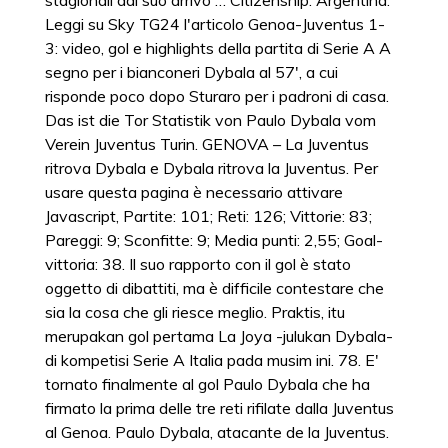
stagionali dal suo arrivo … Citizenship: Argentina.
Leggi su Sky TG24 l'articolo Genoa-Juventus 1-
3: video, gol e highlights della partita di Serie A A
segno per i bianconeri Dybala al 57', a cui
risponde poco dopo Sturaro per i padroni di casa.
Das ist die Tor Statistik von Paulo Dybala vom
Verein Juventus Turin. GENOVA – La Juventus
ritrova Dybala e Dybala ritrova la Juventus. Per
usare questa pagina è necessario attivare
Javascript, Partite: 101; Reti: 126; Vittorie: 83;
Pareggi: 9; Sconfitte: 9; Media punti: 2,55; Goal-
vittoria: 38. Il suo rapporto con il gol è stato
oggetto di dibattiti, ma è difficile contestare che
sia la cosa che gli riesce meglio. Praktis, itu
merupakan gol pertama La Joya -julukan Dybala-
di kompetisi Serie A Italia pada musim ini. 78. E'
tornato finalmente al gol Paulo Dybala che ha
firmato la prima delle tre reti rifilate dalla Juventus
al Genoa. Paulo Dybala, atacante de la Juventus.