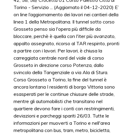
42, 58, 58/ Crocetta 01 Corso Palestro Città di
Torino - Servizio ... (Aggiornato il 04-12-2020) E’
on line l’aggiornamento dei lavori nei cantieri della
linea 1 della Metropolitana. Il tunnel sotto corso
Grosseto penso sia l'opera più difficile da
bloccare, perchè è quella con l'iter più avanzato,
appalto assegnato, ricorso al TAR respinto, pronti
a partire con i lavori. Per lavori, è chiusa la
carreggiata centrale nord del viale di corso
Grosseto in direzione corso Potenza, dallo
svincolo della Tangenziale a via Ala di Stura.
Corso Grosseto a Torino, la fine del tunnel è
ancora lontana I residenti di borgo Vittoria sono
esasperati per le continue chiusure delle strade,
mentre gli automobilisti che transitano nel
quartiere devono fare i conti con restringimenti,
deviazioni e parcheggi spariti 26/03. Tutte le
informazioni per muoverti a Torino e nell'area
metropolitana con bus, tram, metro, bicicletta,