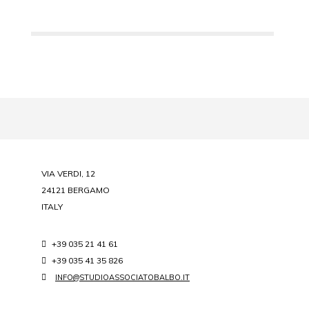
VIA VERDI, 12
24121 BERGAMO
ITALY
+39 035 21 41 61
+39 035 41 35 826
INFO@STUDIOASSOCIATOBALBO.IT